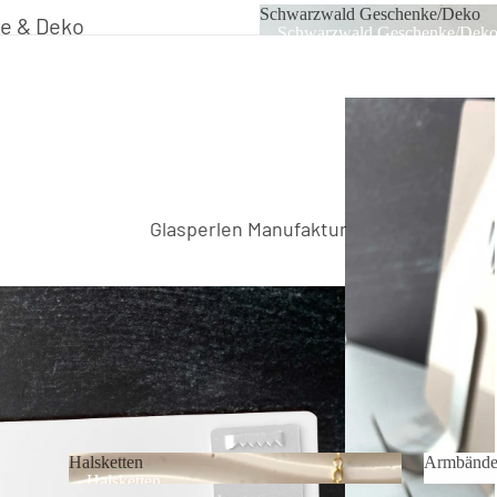
Schwarzwald Geschenke/Deko
e & Deko
Schwarzwald Geschenke/Dek
Glas
ktion
Kollektion
lektion
Glasperlen Manufaktur
lektion
lder Kirsch
Holz
Edelstahl
ück Schwarzwald
Halsketten
Armbände
Halsketten
Armbän