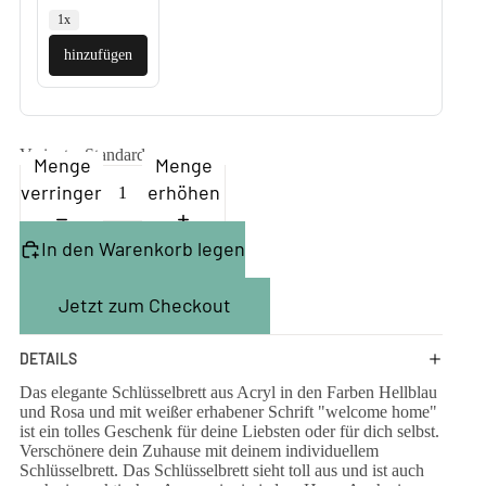
1x
hinzufügen
Variante
Standard
Menge
Menge
verringern
erhöhen
In den Warenkorb legen
Jetzt zum Checkout
DETAILS
Das elegante Schlüsselbrett aus Acryl in den Farben Hellblau
und Rosa und mit weißer erhabener Schrift "welcome home"
ist ein tolles Geschenk für deine Liebsten oder für dich selbst.
Verschönere dein Zuhause mit deinem individuellem
Schlüsselbrett. Das Schlüsselbrett sieht toll aus und ist auch