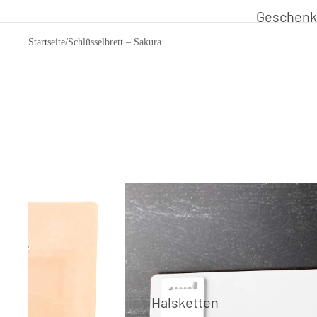
Geschenk
Startseite
/
Schlüsselbrett – Sakura
Schmuck aus 
rote Kolle
schwarze 
grüne Kol
graue Kol
Schwarzwä
Schmuck 
Schmuck 
(M)ein St
Halsketten
Papeterie