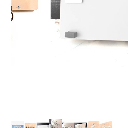
Armbänder
Ohrringe
Glasperlen
Kinderschmuck