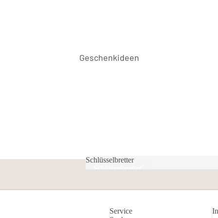
Geschenkideen
Schlüsselbretter
Schlüsselbretter
Datenschutzerklärung
Widerrufsrecht
Service
I
AGB