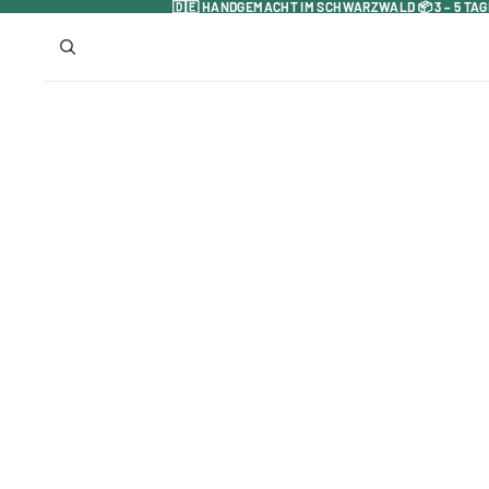
🇩🇪 HANDGEMACHT IM SCHWARZWALD 📦 3 – 5 TAG
🇩🇪 HANDGEMACHT IM SCHWARZWALD 📦 3 – 5 TAG