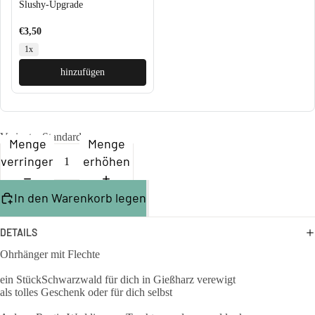
Slushy-Upgrade
€3,50
1x
hinzufügen
Variante
Standard
Menge
Menge
verringern
erhöhen
In den Warenkorb legen
DETAILS
Ohrhänger mit Flechte
ein StückSchwarzwald für dich in Gießharz verewigt
als tolles Geschenk oder für dich selbst