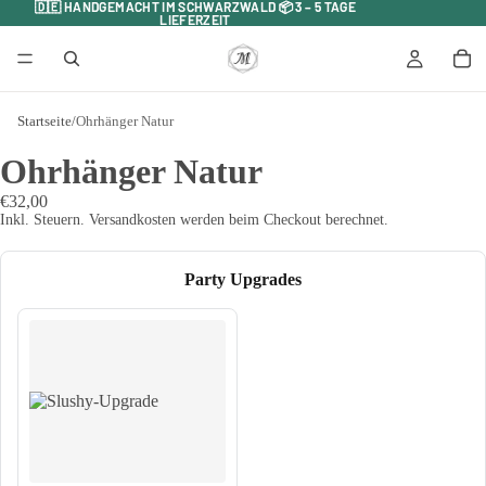
🇩🇪 HANDGEMACHT IM SCHWARZWALD 📦 3 – 5 TAGE
🇩🇪 HANDGEMACHT IM SCHWARZWALD 📦 3 – 5 TAGE
LIEFERZEIT
LIEFERZEIT
Startseite
/
Ohrhänger Natur
Ohrhänger Natur
€32,00
Inkl. Steuern. Versandkosten werden beim Checkout berechnet.
Party Upgrades