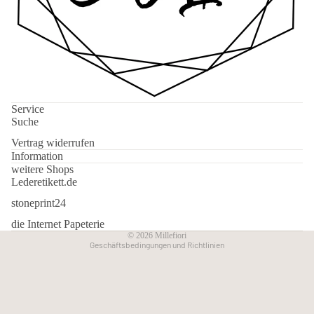
Service
Suche
Datenschutzerklärung
Widerrufsrecht
Vertrag widerrufen
Information
AGB
weitere Shops
Versand
Lederetikett.de
Kontaktinformationen
stoneprint24
Impressum
die Internet Papeterie
© 2026
Millefiori
Geschäftsbedingungen und Richtlinien