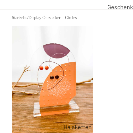
Geschenk
Startseite
/
Display Ohrstecker – Circles
Schmuck aus 
rote Kolle
schwarze 
grüne Kol
graue Kol
Schwarzwä
Schmuck 
Schmuck 
(M)ein St
Halsketten
Papeterie