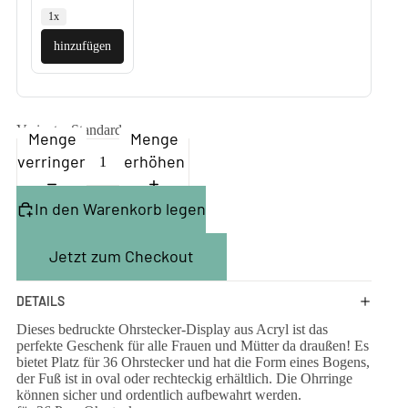
1x
hinzufügen
Variante
Standard
Menge
Menge
verringern
erhöhen
In den Warenkorb legen
Jetzt zum Checkout
DETAILS
Dieses bedruckte Ohrstecker-Display aus Acryl ist das
perfekte Geschenk für alle Frauen und Mütter da draußen! Es
bietet Platz für 36 Ohrstecker und hat die Form eines Bogens,
der Fuß ist in oval oder rechteckig erhältlich. Die Ohrringe
können sicher und ordentlich aufbewahrt werden.