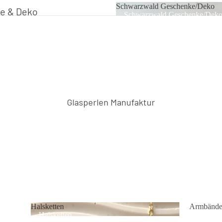
Schwarzwald Geschenke/Deko
e & Deko
Schwarzwald Geschenke/Dek
Glas
ktion
Kollektion
lektion
Glasperlen Manufaktur
lektion
lder Kirsch
Holz
Edelstahl
ück Schwarzwald
Halsketten
Armbände
Halsketten
Armbän