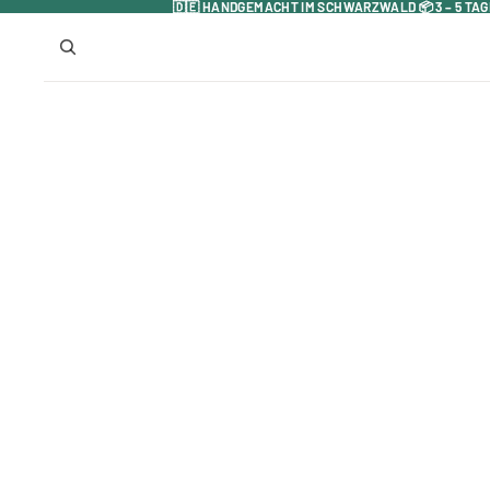
🇩🇪 HANDGEMACHT IM SCHWARZWALD 📦 3 – 5 TAG
🇩🇪 HANDGEMACHT IM SCHWARZWALD 📦 3 – 5 TAG