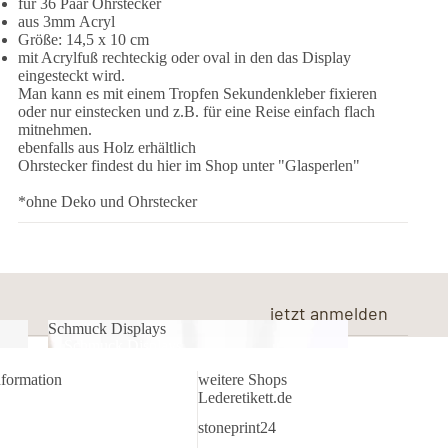
für 36 Paar Ohrstecker
aus 3mm Acryl
Größe: 14,5 x 10 cm
mit Acrylfuß rechteckig oder oval in den das Display
eingesteckt wird.
Man kann es mit einem Tropfen Sekundenkleber fixieren
oder nur einstecken und z.B. für eine Reise einfach flach
mitnehmen.
ebenfalls aus Holz erhältlich
Ohrstecker findest du hier im Shop unter "Glasperlen"
*ohne Deko und Ohrstecker
jetzt anmelden
Schmuck Displays
Schmuck Displays
nformation
weitere Shops
Lederetikett.de
stoneprint24