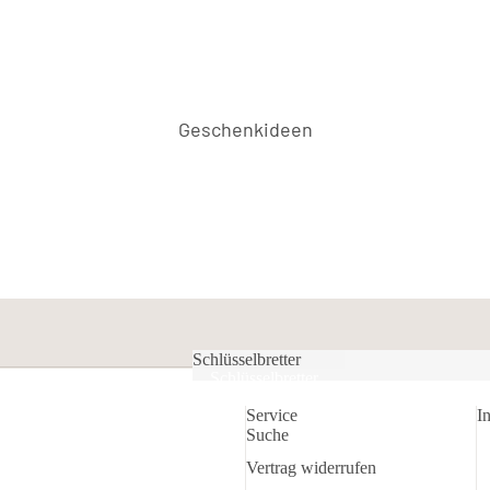
Geschenkideen
Schlüsselbretter
Datenschutzerklärung
Schlüsselbretter
Widerrufsrecht
Service
I
AGB
Suche
Versand
Vertrag widerrufen
Kontaktinformationen