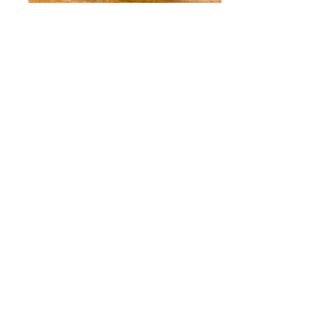
Armbänder
Ohrringe
Glasperlen
Kinderschmuck